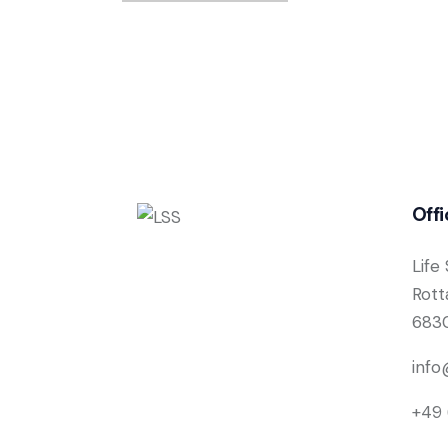
Offi
Life
Rot
683
info
+49 