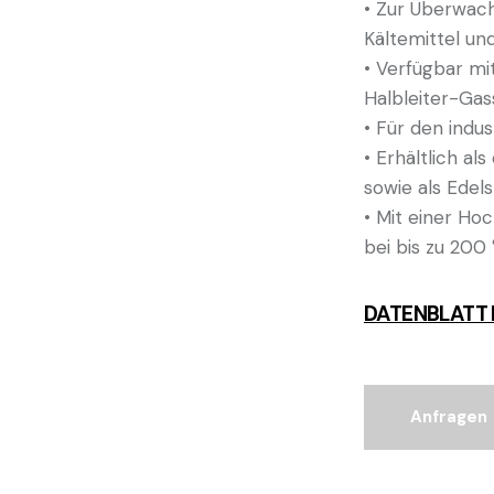
•
Zur Überwach
Kältemittel un
•
Verfügbar mi
Halbleiter-Ga
•
Für den indus
•
Erhältlich al
sowie als Edel
•
Mit einer Ho
bei bis zu 200
DATENBLATT
Anfragen