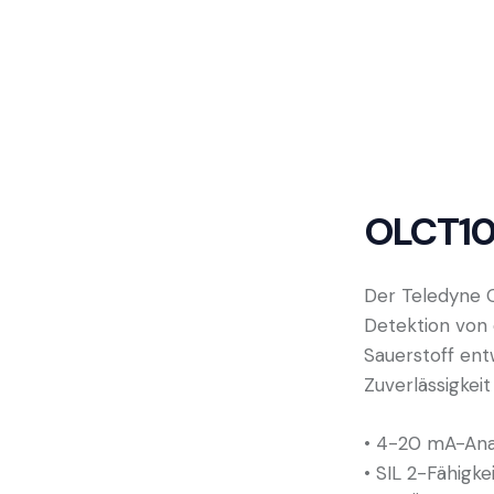
OLCT1
Der
Teledyne
O
Detektion von 
Sauerstoff ent
Zuverlässigkei
•
4-20 mA-Anal
•
SIL 2-Fähigke