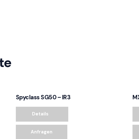
te
Spyclass SG50 – IR3
M
Details
Anfragen